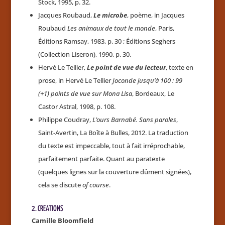
Stock, 1995, p. 32.
Jacques Roubaud,
Le microbe
, poème, in Jacques
Roubaud
Les animaux de tout le monde
, Paris,
Éditions Ramsay, 1983, p. 30 ; Éditions Seghers
(Collection Liseron), 1990, p. 30.
Hervé Le Tellier,
Le point de vue du lecteur
, texte en
prose, in Hervé Le Tellier
Joconde jusqu’à 100 :
99
(+1) points de vue sur Mona Lisa
, Bordeaux, Le
Castor Astral, 1998, p. 108.
Philippe Coudray,
L’ours Barnabé. Sans paroles
,
Saint-Avertin, La Boîte à Bulles, 2012. La traduction
du texte est impeccable, tout à fait irréprochable,
parfaitement parfaite. Quant au paratexte
(quelques lignes sur la couverture dûment signées),
cela se discute
of course
.
2. CREATIONS
Camille Bloomfield