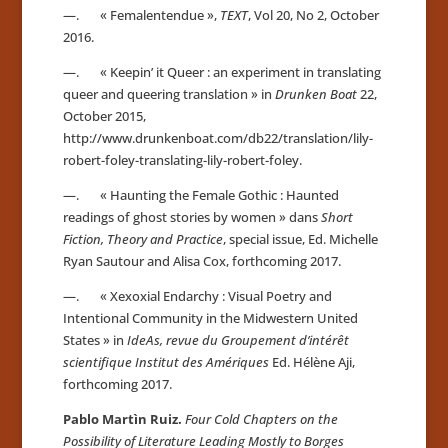
—. « Femalentendue »,
TEXT
, Vol 20, No 2, October
2016.
—. « Keepin’ it Queer : an experiment in translating
queer and queering translation » in
Drunken Boat
22,
October 2015,
http://www.drunkenboat.com/db22/translation/lily-
robert-foley-translating-lily-robert-foley.
—. « Haunting the Female Gothic : Haunted
readings of ghost stories by women » dans
Short
Fiction, Theory and Practice
, special issue, Ed. Michelle
Ryan Sautour and Alisa Cox, forthcoming 2017.
—. « Xexoxial Endarchy : Visual Poetry and
Intentional Community in the Midwestern United
States » in
IdeAs, revue du Groupement d’intérêt
scientifique Institut des Amériques
Ed. Hélène Aji,
forthcoming 2017.
Pablo Martìn Ruiz.
Four Cold Chapters on the
Possibility of Literature Leading Mostly to Borges