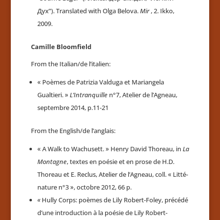
Дух”). Translated with Olga Belova.
Mir
, 2. Ikko,
2009.
Camille Bloomfield
From the Italian/de l’italien:
« Poèmes de
Patrizia Valduga et Mariangela
Gualtieri. »
L’Intranquille
n°7, Atelier de l’Agneau,
septembre 2014, p.11-21
From the English/de l’anglais:
« A Walk to Wachusett. » Henry David Thoreau, in
La
Montagne
, textes en poésie et en prose de H.D.
Thoreau et E. Reclus, Atelier de l’Agneau, coll. « Litté-
nature n°3 », octobre 2012, 66 p.
«
Hully Corps: poèmes de Lily Robert-Foley, précédé
d’une introduction à la poésie de Lily Robert-