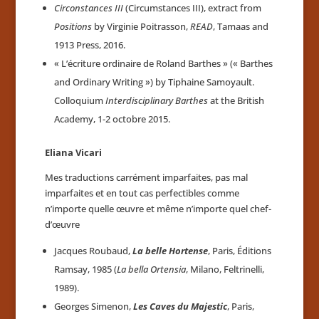
Circonstances III
(Circumstances III), extract from
Positions
by Virginie Poitrasson,
READ
, Tamaas and
1913 Press, 2016.
« L’écriture ordinaire de Roland Barthes » (« Barthes
and Ordinary Writing ») by Tiphaine Samoyault.
Colloquium
Interdisciplinary Barthes
at the British
Academy, 1-2 octobre 2015.
Eliana Vicari
Mes traductions carrément imparfaites, pas mal
imparfaites et en tout cas perfectibles comme
n’importe quelle œuvre et même n’importe quel chef-
d’œuvre
Jacques Roubaud,
La belle Hortense
, Paris, Éditions
Ramsay, 1985 (
La bella Ortensia
, Milano, Feltrinelli,
1989).
Georges Simenon,
Les Caves du Majestic
, Paris,