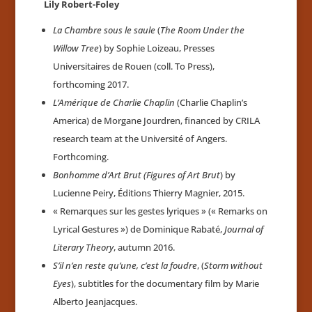
Lily Robert-Foley
La Chambre sous le saule
(
The Room Under the
Willow Tree
) by Sophie Loizeau, Presses
Universitaires de Rouen (coll. To Press),
forthcoming 2017.
L’Amérique de Charlie Chaplin
(Charlie Chaplin’s
America) de Morgane Jourdren, financed by CRILA
research team at the Université of Angers.
Forthcoming.
Bonhomme d’Art Brut
(Figures of Art Brut
) by
Lucienne Peiry, Éditions Thierry Magnier, 2015.
« Remarques sur les gestes lyriques » (« Remarks on
Lyrical Gestures ») de Dominique Rabaté,
Journal of
Literary Theory
, autumn 2016.
S’il n’en reste qu’une, c’est la foudre
, (
Storm without
Eyes
), subtitles for the documentary film by Marie
Alberto Jeanjacques.