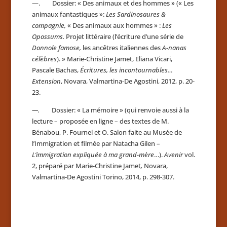
—. Dossier: « Des animaux et des hommes » (« Les
animaux fantastiques »:
Les Sardinosaures &
compagnie,
« Des animaux aux hommes » :
Les
Opossums.
Projet littéraire (l’écriture d’une série de
Donnole famose,
les ancêtres italiennes des
A-nanas
célèbres
). » Marie-Christine Jamet, Eliana Vicari,
Pascale Bachas,
Écritures, les incontournables…
Extension
, Novara, Valmartina-De Agostini, 2012, p. 20-
23.
—.
Dossier: « La mémoire » (qui renvoie aussi à la
lecture – proposée en ligne – des textes de M.
Bénabou, P. Fournel et O. Salon faite au Musée de
l’Immigration et filmée par Natacha Gilen –
L’immigration expliquée à ma grand-mère
…).
Avenir
vol.
2, préparé par Marie-Christine Jamet
,
Novara,
Valmartina-De Agostini Torino, 2014, p. 298-307.