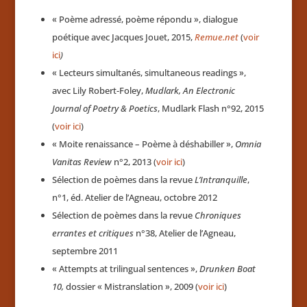
« Poème adressé, poème répondu », dialogue
poétique avec Jacques Jouet, 2015,
Remue.net
(
voir
ici
)
«
Lecteurs simultanés, simultaneous readings
»
,
avec Lily Robert-Foley,
Mudlark, An Electronic
Journal of Poetry & Poetics
, Mudlark Flash n°92, 2015
(
voir ici
)
« Moite renaissance – Poème à déshabiller »,
Omnia
Vanitas Review
n°2, 2013 (
voir ici
)
Sélection de poèmes dans la revue
L’Intranquille
,
n°1, éd. Atelier de l’Agneau, octobre 2012
Sélection de poèmes dans la revue
Chroniques
errantes et critiques
n°38, Atelier de l’Agneau,
septembre 2011
«
Attempts at trilingual sentences
»,
Drunken Boat
10,
dossier « Mistranslation », 2009 (
voir ici
)