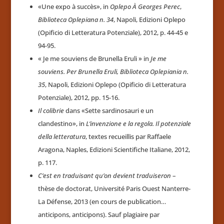
«Une expo à succès», in
Oplepo À Georges Perec
,
Biblioteca Oplepiana n. 34
, Napoli, Edizioni Oplepo
(Opificio di Letteratura Potenziale), 2012, p. 44-45 e
94-95.
« Je me souviens de Brunella Eruli » in
Je me
souviens. Per Brunella Eruli, Biblioteca Oplepiania n.
35
, Napoli, Edizioni Oplepo (Opificio di Letteratura
Potenziale), 2012, pp. 15-16.
Il colibrie
dans «Sette sardinosauri e un
clandestino», in
L’invenzione e la regola. Il potenziale
della letteratura
, textes recueillis par Raffaele
Aragona, Naples, Edizioni Scientifiche Italiane, 2012,
p. 117.
C’est en traduisant qu’on devient traduiseron
–
thèse de doctorat, Université Paris Ouest Nanterre-
La Défense, 2013 (en cours de publication…
anticipons, anticipons). Sauf plagiaire par