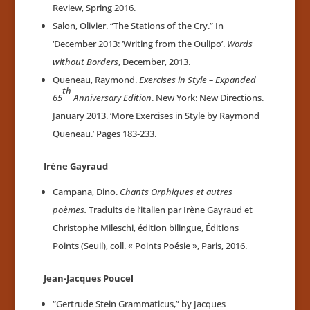
Review, Spring 2016.
Salon, Olivier. “The Stations of the Cry.” In
‘December 2013: ‘Writing from the Oulipo’.
Words
without Borders
, December, 2013.
Queneau, Raymond.
Exercises in Style – Expanded
th
65
Anniversary Edition
. New York: New Directions.
January 2013. ‘More Exercises in Style by Raymond
Queneau.’ Pages 183-233.
Irène Gayraud
Campana, Dino.
Chants Orphiques et autres
poèmes.
Traduits de l’italien par Irène Gayraud et
Christophe Mileschi, édition bilingue, Éditions
Points (Seuil), coll. « Points Poésie », Paris, 2016.
Jean-Jacques Poucel
“Gertrude Stein Grammaticus,” by Jacques