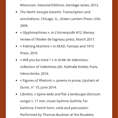
Wisconsin, Xexoxial Editions, Xerolage series, 2013.
The North Georgia Gazette.
Transcription and
annotations. Chicago, IL., Green Lantern Press, USA,
2009.
« Glyphmachines », in
L’Intranquille #12,
literary
review of l’Atelier de l’agneau press, March 2017.
« Palming Machine » in
READ
, Tamaas and 1913
Press, 2016
« Will you be mine ? » in
Drôle de Valentines
,
collection of Valentines (dir. Nathalie Koble), Paris,
Héros-limite, 2016.
« Figures of Rhetoric », poems in prose,
Upstairs at
Duroc
, n° 15, June 2014.
Libretto, « Spine wide and flat a landscape (Dorsum
songs) », 11 min, music byAnne Guthrie, for
baritone, French horn, viola and percussion.
Performed by Thomas Buckner at the Roulette,