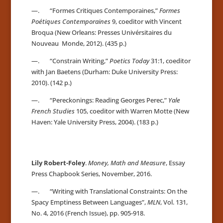
—. “Formes Critiques Contemporaines,”
Formes
Poétiques Contemporaines
9, coeditor with Vincent
Broqua (New Orleans: Presses Univérsitaires du
Nouveau Monde, 2012). (435 p.)
—. “Constrain Writing,”
Poetics Today
31:1, coeditor
with Jan Baetens (Durham: Duke University Press:
2010). (142 p.)
—. “Pereckonings: Reading Georges Perec,”
Yale
French Studies
105, coeditor with Warren Motte (New
Haven: Yale University Press, 2004). (183 p.)
Lily Robert-Foley
.
Money, Math and Measure
, Essay
Press Chapbook Series, November, 2016.
—. “Writing with Translational Constraints: On the
Spacy Emptiness Between Languages”,
MLN
, Vol. 131,
No. 4, 2016 (French Issue), pp. 905-918.