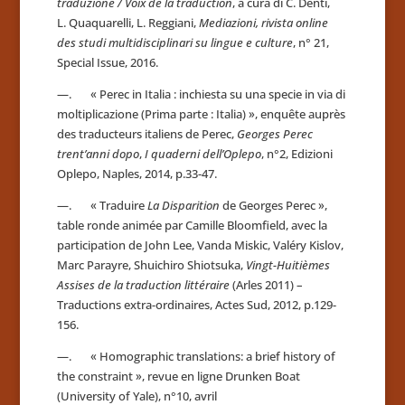
traduzione / Voix de la traduction
, a cura di C. Denti,
L. Quaquarelli, L. Reggiani,
Mediazioni, rivista online
des studi multidisciplinari su lingue e culture
, n° 21,
Special Issue, 2016.
—. « Perec in Italia : inchiesta su una specie in via di
moltiplicazione (Prima parte : Italia) », enquête auprès
des traducteurs italiens de Perec,
Georges Perec
trent’anni dopo
,
I quaderni dell’Oplepo
, n°2, Edizioni
Oplepo, Naples, 2014, p.33-47.
—. « Traduire
La Disparition
de Georges Perec »,
table ronde animée par Camille Bloomfield, avec la
participation de John Lee, Vanda Miskic, Valéry Kislov,
Marc Parayre, Shuichiro Shiotsuka,
Vingt-Huitièmes
Assises de la traduction littéraire
(Arles 2011) –
Traductions extra-ordinaires, Actes Sud, 2012, p.129-
156.
—. « Homograp
hic translations: a brief history of
the constraint »
, revue en ligne Drunken Boat
(University of Yale), n°10, avril