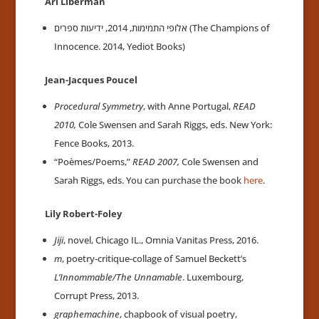
Ari Liberman
אלופי התמימות, 2014, ידיעות ספרים (The Champions of
Innocence. 2014, Yediot Books)
Jean-Jacques Poucel
Procedural Symmetry
, with Anne Portugal,
READ
2010,
Cole Swensen and Sarah Riggs, eds. New York:
Fence Books, 2013.
“Poèmes/Poems,”
READ 2007,
Cole Swensen and
Sarah Riggs, eds. You can purchase the book
here
.
Lily Robert-Foley
Jiji
, novel, Chicago IL., Omnia Vanitas Press, 2016.
m
, poetry-critique-collage of Samuel Beckett’s
L’Innommable/The Unnamable
. Luxembourg,
Corrupt Press, 2013.
graphemachine
, chapbook of visual poetry,