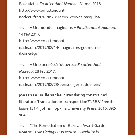
Basquiat. »
En attendant Nadeau
. 31 mai 2016.
http://www.en-attendant-
nadeau.fr/2016/05/31/deux-veuves-basquiat/
—. « Un monde imaginaire. »
En attendant Nadeau.
14 fév 2017.
http://www.en-attendant-
nadeau.fr/2017/02/14/imaginaires-geometrie-
florensky/
—. « Une pensée à l’oeuvre. »
En attendant
Nadeau
. 28 fév 2017.
http://www.en-attendant-
nadeau.fr/2017/02/28/pensee-gertrude-stein/
Jonathan Baillehache
. “Translating constrained
literature: Translation or transposition?”.
MLN
French
Issue 131:4. Johns Hopkins University Press, 2016. 892-
904.
—. “The Remediation of Russian Avant-Garde
Poetry”.
Translating E-Literature = Traduire la