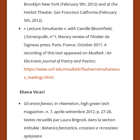
Brooklyn New York (February 9th, 2012) and at the
Herbst Theater, San Francisco California (February
5th, 2012).
« Lecture Simultanée », with Camille Bloomfield,
L’Intranquille
, n°1, literary review of l’Atelier de
l’agneau press, Paris, France, October 2011. A
recording of this text appeared on
Mudlark : An
Electronic Journal of Poetry and Poetics
:
https://www.unf.edu/mudlark/flashes/simultaneou
s_readings.html
.
Eliana Vicari
Gli aromi famosi
, in «Nemeton, high green tech
magazine», n. 7, aprile-settembre 2012, p. 27-28,
textes recueillis par Laura Brignoli, dans la section
intitulée :
Botanica fantastica, creazioni e ricreazioni
oplepiane
.