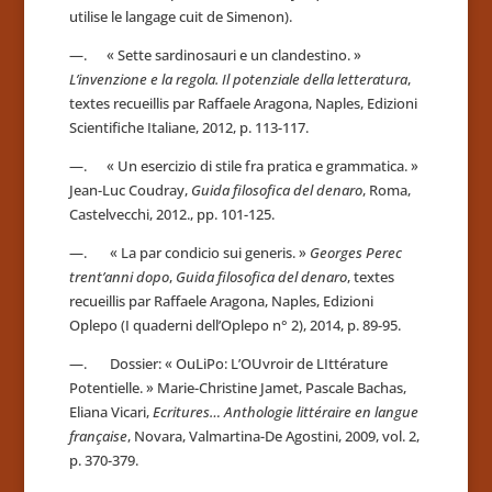
utilise le langage cuit de Simenon).
—. « Sette sardinosauri e un clandestino. »
L’invenzione e la regola. Il potenziale della letteratura
,
textes recueillis par Raffaele Aragona, Naples, Edizioni
Scientifiche Italiane, 2012, p. 113-117.
—. « Un esercizio di stile fra pratica e grammatica. »
Jean-Luc Coudray,
Guida filosofica del denaro
, Roma,
Castelvecchi, 2012., pp. 101-125.
—. « La par condicio sui generis. »
Georges Perec
trent’anni dopo
,
Guida filosofica del denaro
, textes
recueillis par Raffaele Aragona, Naples, Edizioni
Oplepo (I quaderni dell’Oplepo n° 2), 2014, p. 89-95.
—. Dossier: « OuLiPo: L’OUvroir de LIttérature
Potentielle. » Marie-Christine Jamet, Pascale Bachas,
Eliana Vicari,
Ecritures… Anthologie littéraire en langue
française
, Novara, Valmartina-De Agostini, 2009, vol. 2,
p. 370-379.