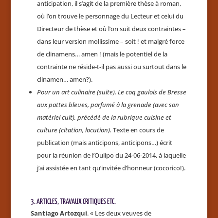
anticipation, il s’agit de la première thèse à roman,
où l’on trouve le personnage du Lecteur et celui du
Directeur de thèse et où l’on suit deux contraintes –
dans leur version mollissime – soit ! et malgré force
de clinamens… amen ! (mais le potentiel de la
contrainte ne réside-t-il pas aussi ou surtout dans le
clinamen… amen?).
Pour un art culinaire (suite).
Le coq gaulois de Bresse
aux pattes bleues, parfumé à la grenade (avec son
matériel cuit), précédé de la rubrique cuisine et
culture (citation, locution).
Texte en cours de
publication (mais anticipons, anticipons…) écrit
pour la réunion de l’Oulipo du 24-06-2014, à laquelle
j’ai assistée en tant qu’invitée d’honneur (cocorico!).
3. ARTICLES, TRAVAUX CRITIQUES ETC.
Santiago Artozqui
. « Les deux veuves de