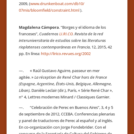
2009,
(
www.drunkenboat.com/db10/
07mis/bloomfield/constraint.
html
).
Magdalena Cámpora
. “Borges y el idioma de los
franceses”,
Cuadernos
LI.RI.CO
. Revista de la red
interuniversitaria de estudios sobre las literaturas
rioplatenses contemporáneas en Francia
, 12, 2015, 42
pp. En línea:
http://lirico.revues.org/2002
—. « Raúl Gustavo Aguirre, passeur en mer
agitée. »
La réception de René Char hors de France
(Espagne, Argentine, États-Unis, Belgique, Allemagne,
Liban),
Danièle Leclair (dir.), París, « Série René Char »,
n° 4, Lettres modernes Minard / Classiques Garnier.
—. “Celebración de Perec en Buenos Aires”, 3, 4 y 5
de septiembre de 2012, CCEBA. Conferencias plenarias
y panel de traductores de Perec al español y al inglés.
En co-organización con Jorge Fondebrider. Con el
concurso de la Secretaría de Cultura del Gobierno de