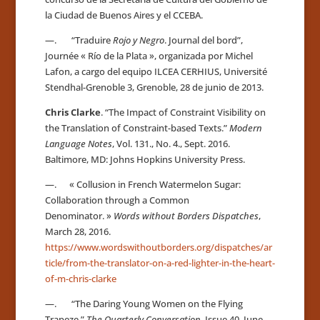
la Ciudad de Buenos Aires y el CCEBA.
—. “Traduire
Rojo y Negro
. Journal del bord”,
Journée « Río de la Plata », organizada por Michel
Lafon, a cargo del equipo ILCEA CERHIUS, Université
Stendhal-Grenoble 3, Grenoble, 28 de junio de 2013.
Chris Clarke
. “The Impact of Constraint Visibility on
the Translation of Constraint-based Texts.”
Modern
Language Notes
, Vol. 131., No. 4., Sept. 2016.
Baltimore, MD: Johns Hopkins University Press.
—. « Collusion in French Watermelon Sugar:
Collaboration through a Common
Denominator. »
Words without Borders Dispatches
,
March 28, 2016.
https://www.wordswithoutborders.org/dispatches/ar
ticle/from-the-translator-on-a-red-lighter-in-the-heart-
of-m-chris-clarke
—. “The Daring Young Women on the Flying
Trapeze.”
The Quarterly Conversation
, Issue 40, June