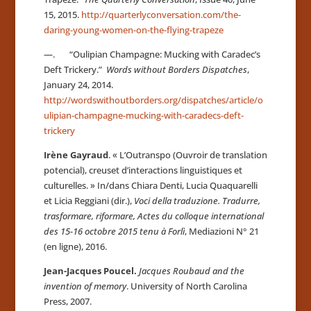
15, 2015.
http://quarterlyconversation.com/the-
daring-young-women-on-the-flying-trapeze
—. “Oulipian Champagne: Mucking with Caradec’s
Deft Trickery.”
Words without Borders Dispatches
,
January 24, 2014.
http://wordswithoutborders.org/dispatches/article/o
ulipian-champagne-mucking-with-caradecs-deft-
trickery
Irène Gayraud
. « L’Outranspo (Ouvroir de translation
potencial), creuset d’interactions linguistiques et
culturelles. » In/dans Chiara Denti, Lucia Quaquarelli
et Licia Reggiani (dir.),
Voci della
traduzione. Tradurre,
trasformare, riformare, Actes du colloque international
des 15-16 octobre 2015 tenu à Forlì
, Mediazioni N° 21
(en ligne), 2016.
Jean-Jacques Poucel.
Jacques Roubaud and the
invention of memory
. University of North Carolina
Press, 2007.