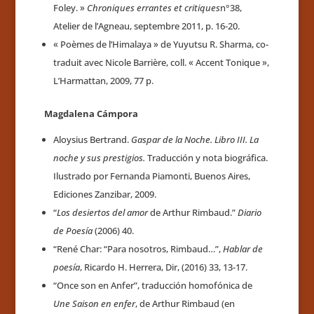
Foley. »
Chroniques errantes et critiques
n°38,
Atelier de l’Agneau, septembre 2011, p. 16-20.
« Poèmes de l’Himalaya » de Yuyutsu R. Sharma, co-
traduit avec Nicole Barrière, coll. « Accent Tonique »,
L’Harmattan, 2009, 77 p.
Magdalena Cámpora
Aloysius Bertrand.
Gaspar de la Noche. Libro III. La
noche y sus prestigios.
Traducción y nota biográfica.
Ilustrado por Fernanda Piamonti, Buenos Aires,
Ediciones Zanzibar, 2009.
“
Los desiertos del amor
de Arthur Rimbaud.”
Diario
de Poesía
(2006) 40.
“René Char: “Para nosotros, Rimbaud…”,
Hablar de
poesía
, Ricardo H. Herrera, Dir, (2016) 33, 13-17.
“Once son en Anfer”, traducción homofónica de
Une Saison en enfer
, de Arthur Rimbaud (en