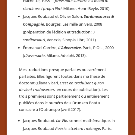
Hachette, 1985 – (
Brevi note sull’arte e il modo di
riordinare i propri libri
, Milano, Henri Beyle, 2010).
Jacques Roubaud et Olivier Salon,
Sardinosaures &
Compagnie
, Bourges, Les mille univers, 2008
(préparation de l’édition et traduction :
7
sardinosauri
, Venezia, Sinopia Libri, 2011).
Émmanuel Carrère,
L’Adversaire
, Paris, P.O.L., 2000
(
L’Avversario
, Milano, Adelphi, 2013).
Mes traductions presque parfaites ou carrément
parfaites. Elles figurent toutes dans ma thèse de
doctorat (Eliana Vicari,
C’est en traduisant qu’on
devient traduiseron
, en cours de publication). Les
trois premières sont partiellement ou entièrement
publiées dans le numéro de « Drunken Boat »
consacré à l’Outranspo (avril 2017).
Jacques Roubaud,
La Vie,
sonnet mathématique, in
Jacques Roubaud
Poésie, etcetera : ménage
, Paris,