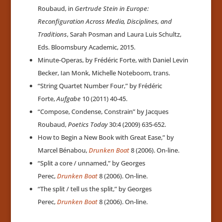
Roubaud, in
Gertrude Stein in Europe:
Reconfiguration Across Media, Disciplines, and
Traditions
, Sarah Posman and Laura Luis Schultz,
Eds. Bloomsbury Academic, 2015.
Minute-Operas, by Frédéric Forte, with Daniel Levin
Becker, Ian Monk, Michelle Noteboom, trans.
“String Quartet Number Four,” by Frédéric
Forte,
Aufgabe
10 (2011) 40-45.
“Compose, Condense, Constrain” by Jacques
Roubaud,
Poetics Today
30:4 (2009) 635-652.
How to Begin a New Book with Great Ease,” by
Marcel Bénabou,
Drunken Boat
8 (2006). On-line.
“Split a core / unnamed,” by Georges
Perec,
Drunken Boat
8 (2006). On-line.
“The split / tell us the split,” by Georges
Perec,
Drunken Boat
8 (2006). On-line.