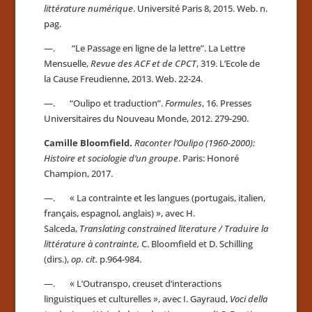
littérature numérique
. Université Paris 8, 2015. Web. n.
pag.
—. “Le Passage en ligne de la lettre”. La Lettre
Mensuelle,
Revue des ACF et de CPCT
, 319. L’Ecole de
la Cause Freudienne, 2013. Web. 22-24.
—. “Oulipo et traduction”.
Formules
, 16. Presses
Universitaires du Nouveau Monde, 2012. 279-290.
Camille Bloomfield.
Raconter l’Oulipo (1960-2000):
Histoire et sociologie d’un groupe
. Paris: Honoré
Champion, 2017.
—. « La contrainte et les langues (portugais, italien,
français, espagnol, anglais) », avec H.
Salceda,
Translating constrained literature / Traduire la
littérature à contrainte,
C. Bloomfield et D. Schilling
(dirs.),
op. cit.
p.964-984.
—.
« L’Outranspo, creuset d’interactions
linguistiques et culturelles », avec I. Gayraud,
Voci della